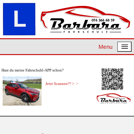
Menu
H
a
s
t
d
u
m
e
i
n
e
F
a
h
r
s
c
h
u
h
l
-
A
P
P
s
c
h
o
n
?
J
e
t
z
t
S
c
a
n
n
e
n
!
!
!
>
>